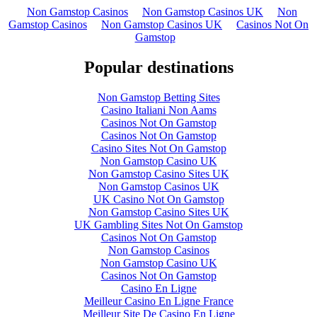
Non Gamstop Casinos
Non Gamstop Casinos UK
Non
Gamstop Casinos
Non Gamstop Casinos UK
Casinos Not On
Gamstop
Popular destinations
Non Gamstop Betting Sites
Casino Italiani Non Aams
Casinos Not On Gamstop
Casinos Not On Gamstop
Casino Sites Not On Gamstop
Non Gamstop Casino UK
Non Gamstop Casino Sites UK
Non Gamstop Casinos UK
UK Casino Not On Gamstop
Non Gamstop Casino Sites UK
UK Gambling Sites Not On Gamstop
Casinos Not On Gamstop
Non Gamstop Casinos
Non Gamstop Casino UK
Casinos Not On Gamstop
Casino En Ligne
Meilleur Casino En Ligne France
Meilleur Site De Casino En Ligne