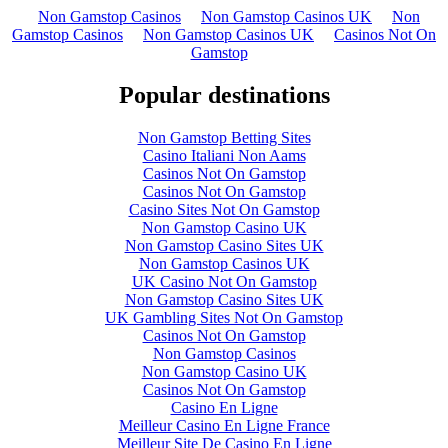
Non Gamstop Casinos
Non Gamstop Casinos UK
Non
Gamstop Casinos
Non Gamstop Casinos UK
Casinos Not On
Gamstop
Popular destinations
Non Gamstop Betting Sites
Casino Italiani Non Aams
Casinos Not On Gamstop
Casinos Not On Gamstop
Casino Sites Not On Gamstop
Non Gamstop Casino UK
Non Gamstop Casino Sites UK
Non Gamstop Casinos UK
UK Casino Not On Gamstop
Non Gamstop Casino Sites UK
UK Gambling Sites Not On Gamstop
Casinos Not On Gamstop
Non Gamstop Casinos
Non Gamstop Casino UK
Casinos Not On Gamstop
Casino En Ligne
Meilleur Casino En Ligne France
Meilleur Site De Casino En Ligne