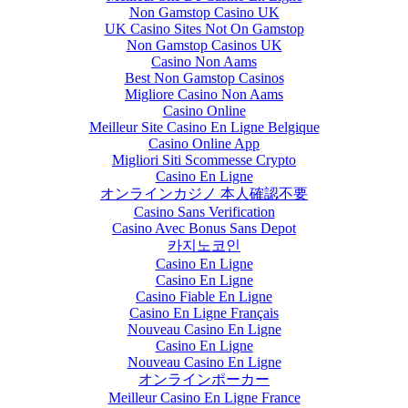
Non Gamstop Casino UK
UK Casino Sites Not On Gamstop
Non Gamstop Casinos UK
Casino Non Aams
Best Non Gamstop Casinos
Migliore Casino Non Aams
Casino Online
Meilleur Site Casino En Ligne Belgique
Casino Online App
Migliori Siti Scommesse Crypto
Casino En Ligne
オンラインカジノ 本人確認不要
Casino Sans Verification
Casino Avec Bonus Sans Depot
카지노코인
Casino En Ligne
Casino En Ligne
Casino Fiable En Ligne
Casino En Ligne Français
Nouveau Casino En Ligne
Casino En Ligne
Nouveau Casino En Ligne
オンラインポーカー
Meilleur Casino En Ligne France