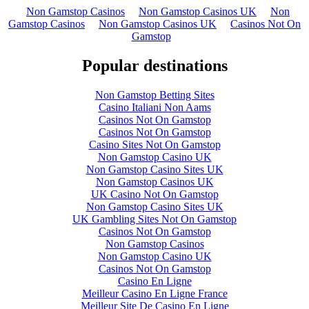
Non Gamstop Casinos
Non Gamstop Casinos UK
Non
Gamstop Casinos
Non Gamstop Casinos UK
Casinos Not On
Gamstop
Popular destinations
Non Gamstop Betting Sites
Casino Italiani Non Aams
Casinos Not On Gamstop
Casinos Not On Gamstop
Casino Sites Not On Gamstop
Non Gamstop Casino UK
Non Gamstop Casino Sites UK
Non Gamstop Casinos UK
UK Casino Not On Gamstop
Non Gamstop Casino Sites UK
UK Gambling Sites Not On Gamstop
Casinos Not On Gamstop
Non Gamstop Casinos
Non Gamstop Casino UK
Casinos Not On Gamstop
Casino En Ligne
Meilleur Casino En Ligne France
Meilleur Site De Casino En Ligne