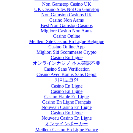
Non Gamstop Casino UK
UK Casino Sites Not On Gamstop
Non Gamstop Casinos UK
Casino Non Aams
Best Non Gamstop Casinos
Migliore Casino Non Aams
Casino Online
Meilleur Site Casino En Ligne Belgique
Casino Online App
Migliori Siti Scommesse Crypto
Casino En Ligne
オンラインカジノ 本人確認不要
Casino Sans Verification
Casino Avec Bonus Sans Depot
카지노코인
Casino En Ligne
Casino En Ligne
Casino Fiable En Ligne
Casino En Ligne Français
Nouveau Casino En Ligne
Casino En Ligne
Nouveau Casino En Ligne
オンラインポーカー
Meilleur Casino En Ligne France