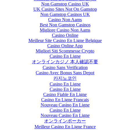
Non Gamstop Casino UK
UK Casino Sites Not On Gamstop
Non Gamstop Casinos UK
Casino Non Aams
Best Non Gamstop Casinos
Migliore Casino Non Aams
Casino Online
Meilleur Site Casino En Ligne Belgique
Casino Online App
Migliori Siti Scommesse Crypto
Casino En Ligne
オンラインカジノ 本人確認不要
Casino Sans Verification
Casino Avec Bonus Sans Depot
카지노코인
Casino En Ligne
Casino En Ligne
Casino Fiable En Ligne
Casino En Ligne Français
Nouveau Casino En Ligne
Casino En Ligne
Nouveau Casino En Ligne
オンラインポーカー
Meilleur Casino En Ligne France