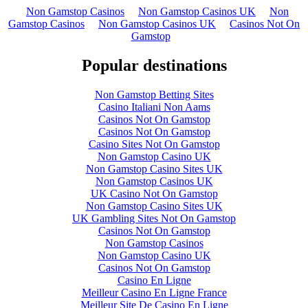
Non Gamstop Casinos
Non Gamstop Casinos UK
Non
Gamstop Casinos
Non Gamstop Casinos UK
Casinos Not On
Gamstop
Popular destinations
Non Gamstop Betting Sites
Casino Italiani Non Aams
Casinos Not On Gamstop
Casinos Not On Gamstop
Casino Sites Not On Gamstop
Non Gamstop Casino UK
Non Gamstop Casino Sites UK
Non Gamstop Casinos UK
UK Casino Not On Gamstop
Non Gamstop Casino Sites UK
UK Gambling Sites Not On Gamstop
Casinos Not On Gamstop
Non Gamstop Casinos
Non Gamstop Casino UK
Casinos Not On Gamstop
Casino En Ligne
Meilleur Casino En Ligne France
Meilleur Site De Casino En Ligne