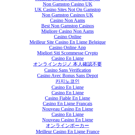
Non Gamstop Casino UK
UK Casino Sites Not On Gamstop
Non Gamstop Casinos UK
Casino Non Aams
Best Non Gamstop Casinos
Migliore Casino Non Aams
Casino Online
Meilleur Site Casino En Ligne Belgique
Casino Online App
Migliori Siti Scommesse Crypto
Casino En Ligne
オンラインカジノ 本人確認不要
Casino Sans Verification
Casino Avec Bonus Sans Depot
카지노코인
Casino En Ligne
Casino En Ligne
Casino Fiable En Ligne
Casino En Ligne Français
Nouveau Casino En Ligne
Casino En Ligne
Nouveau Casino En Ligne
オンラインポーカー
Meilleur Casino En Ligne France