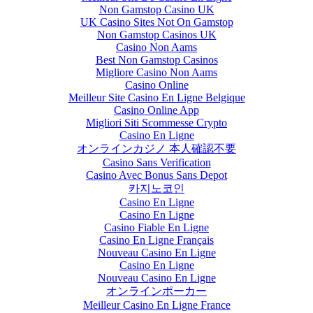
Non Gamstop Casino UK
UK Casino Sites Not On Gamstop
Non Gamstop Casinos UK
Casino Non Aams
Best Non Gamstop Casinos
Migliore Casino Non Aams
Casino Online
Meilleur Site Casino En Ligne Belgique
Casino Online App
Migliori Siti Scommesse Crypto
Casino En Ligne
オンラインカジノ 本人確認不要
Casino Sans Verification
Casino Avec Bonus Sans Depot
카지노코인
Casino En Ligne
Casino En Ligne
Casino Fiable En Ligne
Casino En Ligne Français
Nouveau Casino En Ligne
Casino En Ligne
Nouveau Casino En Ligne
オンラインポーカー
Meilleur Casino En Ligne France