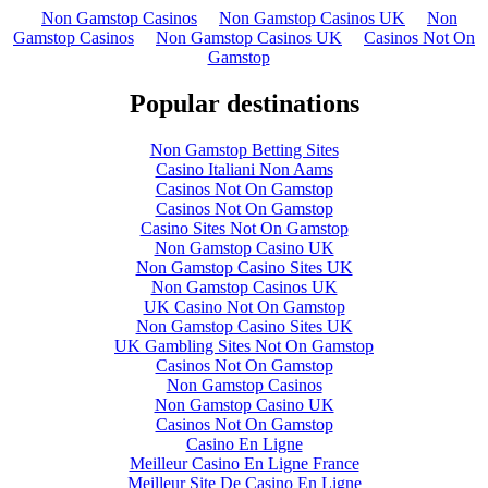
Non Gamstop Casinos
Non Gamstop Casinos UK
Non
Gamstop Casinos
Non Gamstop Casinos UK
Casinos Not On
Gamstop
Popular destinations
Non Gamstop Betting Sites
Casino Italiani Non Aams
Casinos Not On Gamstop
Casinos Not On Gamstop
Casino Sites Not On Gamstop
Non Gamstop Casino UK
Non Gamstop Casino Sites UK
Non Gamstop Casinos UK
UK Casino Not On Gamstop
Non Gamstop Casino Sites UK
UK Gambling Sites Not On Gamstop
Casinos Not On Gamstop
Non Gamstop Casinos
Non Gamstop Casino UK
Casinos Not On Gamstop
Casino En Ligne
Meilleur Casino En Ligne France
Meilleur Site De Casino En Ligne