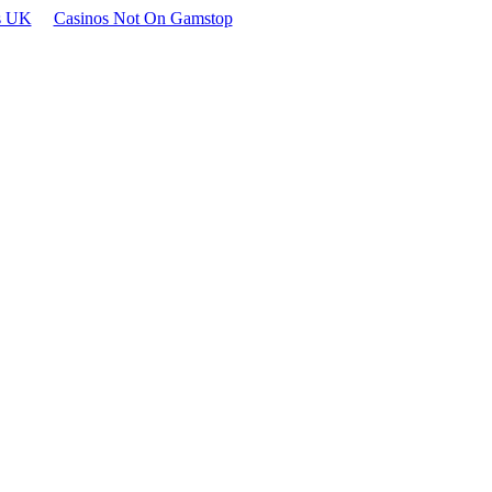
s UK
Casinos Not On Gamstop