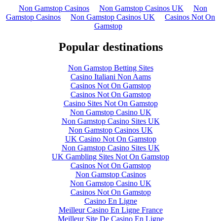
Non Gamstop Casinos
Non Gamstop Casinos UK
Non
Gamstop Casinos
Non Gamstop Casinos UK
Casinos Not On
Gamstop
Popular destinations
Non Gamstop Betting Sites
Casino Italiani Non Aams
Casinos Not On Gamstop
Casinos Not On Gamstop
Casino Sites Not On Gamstop
Non Gamstop Casino UK
Non Gamstop Casino Sites UK
Non Gamstop Casinos UK
UK Casino Not On Gamstop
Non Gamstop Casino Sites UK
UK Gambling Sites Not On Gamstop
Casinos Not On Gamstop
Non Gamstop Casinos
Non Gamstop Casino UK
Casinos Not On Gamstop
Casino En Ligne
Meilleur Casino En Ligne France
Meilleur Site De Casino En Ligne