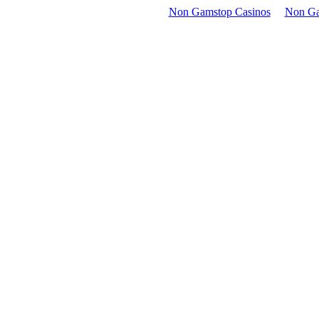
Non Gamstop Casinos
Non Ga